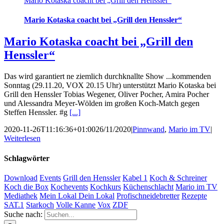
Mario Kotaska coacht bei „Grill den Henssler“
Mario Kotaska coacht bei „Grill den Henssler“
Mario Kotaska coacht bei „Grill den
Henssler“
Das wird garantiert ne ziemlich durchknallte Show ...kommenden
Sonntag (29.11.20, VOX 20.15 Uhr) unterstützt Mario Kotaska bei
Grill den Henssler Tobias Wegener, Oliver Pocher, Amira Pocher
und Alessandra Meyer-Wölden im großen Koch-Match gegen
Steffen Henssler. #g
[...]
2020-11-26T11:16:36+01:00
26/11/2020
|
Pinnwand
,
Mario im TV
|
Weiterlesen
Schlagwörter
Download
Events
Grill den Henssler
Kabel 1
Koch & Schreiner
Koch die Box
Kochevents
Kochkurs
Küchenschlacht
Mario im TV
Mediathek
Mein Lokal Dein Lokal
Profischneidebretter
Rezepte
SAT.1
Starkoch
Volle Kanne
Vox
ZDF
Suche nach: